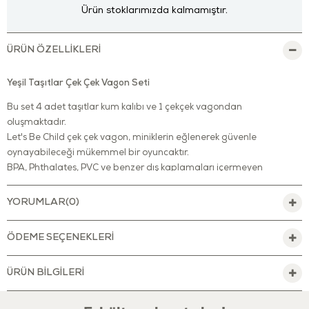
Ürün stoklarımızda kalmamıştır.
ÜRÜN ÖZELLIKLERI
Yeşil Taşıtlar Çek Çek Vagon Seti
Bu set 4 adet taşıtlar kum kalıbı ve 1 çekçek vagondan
oluşmaktadır.
Let's Be Child çek çek vagon, miniklerin eğlenerek güvenle
oynayabileceği mükemmel bir oyuncaktır.
BPA, Phthalates, PVC ve benzer dış kaplamaları içermeyen
oyuncak, FDA standartlarını karşılar.
Dayanıklı bir şekilde özenle üretilen bu oyuncak, çocuklar ve
YORUMLAR
(0)
keşfettikleri yeni dünya için güvenli bir hale getirilmiştir.
Paslanmadığından ve temizlenmesi kolay olduğundan hem iç hem
ÖDEME SEÇENEKLERI
dış mekânlarda oynamak için uygundur.
Çocuklar evde, bahçede, çocuk parkında ya da plajda,
ÜRÜN BILGILERI
oyuncaklarını taşırken çok eğlenecekler.
Miniklerin duyularını ve ince motor becerilerini geliştirmeye yardımcı
olur.