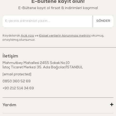
E-bültene kayıt olun!
Hayal gücü ve yaratıcılıklarını geliştirir.
E-Bültene kayıt ol fırsat & indirimleri kaçırma!
El-göz koordinasyonunu destekler.
Minikler ile beraber oynayarak, onlara yeni şeyler öğretmeye ve
onlarla eğlenmeye bayılacaksınız. Çocuklar ile geçirdiğiniz eğlenceli
GÖNDER
dakikalar onların duyusal gelişimlerine katkıda bulunacak böylece
çocuklarınızın eğlenerek oyunla öğrenmesini desteklemiş
Kaydolarak
Açık rıza
ve
Kişisel verilerin korunması metnini
okumuş,
olacaksınız.
onaylamış olursunuz.
Vagon Ürün ölçüleri : 38,5 x 11,5 x 32,5 cm.
Kum Kalıpları Ürün ölçüleri:Her biri 12 cm'dir.
İletişim
Mahmutbey Mahallesi 2455 Sokak No:10
İstoç Ticaret Merkezi 35. Ada Bağcılar/İSTANBUL
[email protected]
0850 360 52 69
+90 212 514 34 69
Yardım