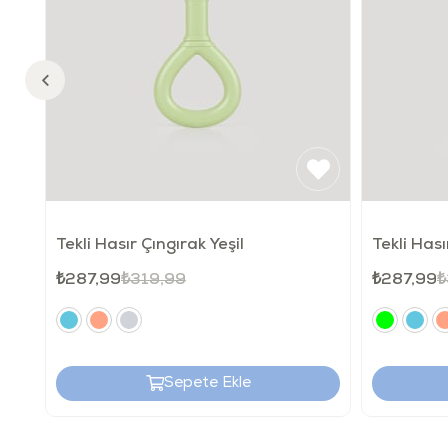
Tekli Hasır Çıngırak Yeşil
Tekli Has
₺287,99
₺319,99
₺287,99
₺
Sepete Ekle