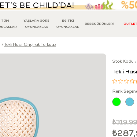
TÜM
YAŞLARA GÖRE
EĞİTİCİ
BEBEK ÜRÜNLERİ
OUTLE
UNCAKLAR
OYUNCAKLAR
OYUNCAKLAR
Tekli Hasır Çıngırak Turkuaz
Stok Kodu
Tekli Has
Renk Seçene
₺319,9
₺287