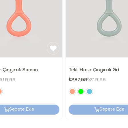
verme
Her ku
Ürün 
Çocuk
İçerik
Lütfe
Ürünün
yüzünd
gelme
ır Çıngırak Somon
Tekli Hasır Çıngırak Gri
Bu bil
Türkiy
319,99
₺287,99
₺319,99
Nasıl Temi
Sepete Ekle
Sepete Ekle
Temizl
Kayna