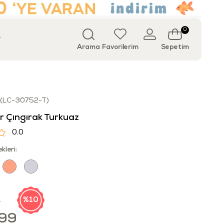
0
T
Arama
Favorilerim
Sepetim
(LC-30752-T)
ır Çıngırak Turkuaz
0.0
kleri:
9
10
,99