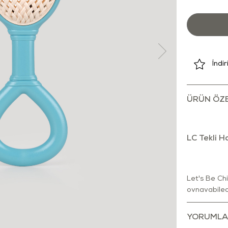
İndi
ÜRÜN ÖZE
LC Tekli H
Let's Be Chi
oynayabilec
Kavraması ko
parça içerme
YORUMLA
bir tasarıma