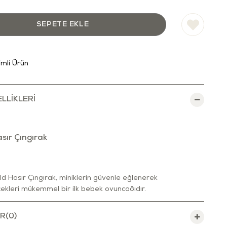
rimli Ürün
LLIKLERI
asır Çıngırak
ld Hasır Çıngırak, miniklerin güvenle eğlenerek
ekleri mükemmel bir ilk bebek oyuncağıdır.
lay, minik eller için ideal boyutta ve ağırlıktadır. Küçük
yen, dayanıklı, kenarları keskin olmayan, yuvarlatılmış özel
R
(0)
 sahiptir. Taşıması kolay, bebeğinizin yanından ayırmak