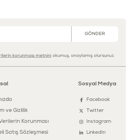
 ve benzeri maddeleri kesinlikle kullanmayınız.
GÖNDER
erilerin korunması metnini
okumuş, onaylamış olursunuz.
sal
Sosyal Medya
ızda
Facebook
m ve Gizlilik
Twitter
 Verilerin Korunması
Instagram
li Satış Sözleşmesi
LinkedIn